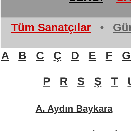
Tüm Sanatçılar
•
Gün
A
B
C
Ç
D
E
F
G
P
R
S
Ş
T
A. Aydın Baykara