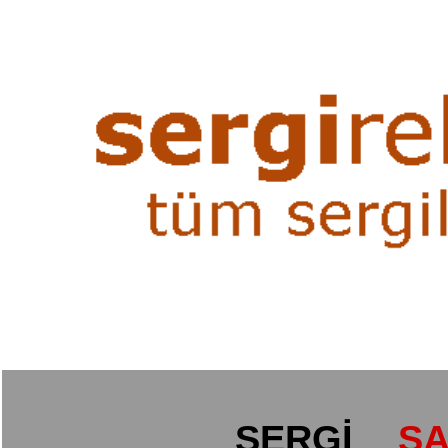
SERGİ
SA